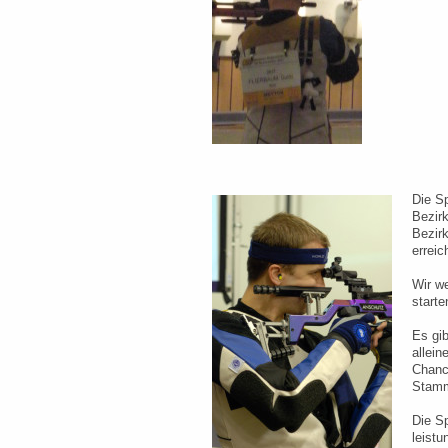
Die Sp
Bezirk
Bezirk
erreic
Wir we
starte
Es gib
allein
Chance
Stamm
Die Sp
leistu