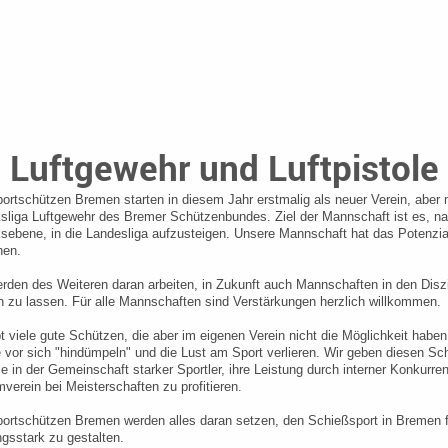
Luftgewehr und Luftpistole
ortschützen Bremen starten in diesem Jahr erstmalig als neuer Verein, aber m
sliga Luftgewehr des Bremer Schützenbundes. Ziel der Mannschaft ist es, na
sebene, in die Landesliga aufzusteigen. Unsere Mannschaft hat das Potenzia
hen.
rden des Weiteren daran arbeiten, in Zukunft auch Mannschaften in den Diszi
n zu lassen. Für alle Mannschaften sind Verstärkungen herzlich willkommen.
t viele gute Schützen, die aber im eigenen Verein nicht die Möglichkeit habe
e vor sich "hindümpeln" und die Lust am Sport verlieren. Wir geben diesen S
 in der Gemeinschaft starker Sportler, ihre Leistung durch interner Konkurre
verein bei Meisterschaften zu profitieren.
ortschützen Bremen werden alles daran setzen, den Schießsport in Bremen fü
ngsstark zu gestalten.