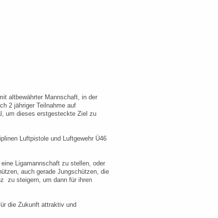
it altbewährter Mannschaft, in der
ch 2 jähriger Teilnahme auf
l, um dieses erstgesteckte Ziel zu
plinen Luftpistole und Luftgewehr Ü46
n eine Ligamannschaft zu stellen, oder
chützen, auch gerade Jungschützen, die
nz zu steigern, um dann für ihren
r die Zukunft attraktiv und