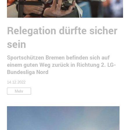
Relegation dürfte sicher
sein
Sportschützen Bremen befinden sich auf
einem guten Weg zurück in Richtung 2. LG-
Bundesliga Nord
14.12.2022
Mehr