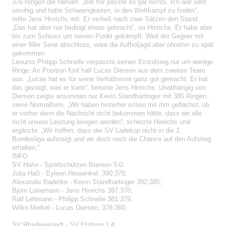
376 Ringen die Nerven. „Bei mir passte so gar nichts. Ich war sehr
unruhig und hatte Schwierigkeiten, in den Wettkampf zu finden“,
teilte Jens Hinrichs mit. Er verließ nach zwei Sätzen den Stand.
„Das hat aber nur bedingt etwas gebracht“, so Hinrichs. Er habe aber
bis zum Schluss um seinen Punkt gekämpft. Weil der Gegner mit
einer 99er Serie abschloss, wäre die Aufholjagd aber ohnehin zu spät
gekommen.
Lesums Philipp Schnelle verpasste seinen Einzelsieg nur um wenige
Ringe. An Position fünf half Lucas Diersen aus dem zweiten Team
aus. „Lucas hat es für seine Verhältnisse ganz gut gemacht. Er hat
das gezeigt, was er kann“, betonte Jens Hinrichs. Unabhängig von
Diersen zeigte ansonsten nur Kevin Standhartinger mit 385 Ringen
seine Normalform. „Wir haben hinterher schon mit ihm geflachst, ob
er vorher denn die Nachricht nicht bekommen hätte, dass wir alle
nicht unsere Leistung bringen werden“, scherzte Hinrichs und
ergänzte: „Wir hoffen, dass der SV Ladekop nicht in die 1.
Bundesliga aufsteigt und wir doch noch die Chance auf den Aufstieg
erhalten.“
INFO
SV Hahn - Sportschützen Bremen 5:0:
Julia Haß - Eyleen Heuwinkel, 390:378;
Alexander Baderke - Kevin Standhartinger 392:385;
Björn Lünemann - Jens Hinrichs 387:376;
Ralf Lehmann - Philipp Schnelle 381:379;
Wilko Merkel - Lucas Diersen, 378:360;
SV Rhadereistedt - SV Etzhorn 1:4;