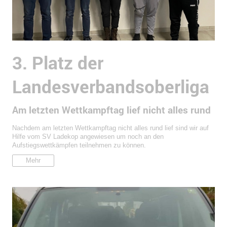
3. Platz der
Landesverbandsoberliga
Am letzten Wettkampftag lief nicht alles rund
Nachdem am letzten Wettkampftag nicht alles rund lief sind wir auf
Hilfe vom SV Ladekop angewiesen um noch an den
Aufstiegswettkämpfen teilnehmen zu können.
Mehr