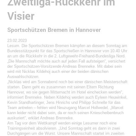
Zweitliga-Rückkehr im
Visier
Sportschützen Bremen in Hannover
23.02.2023
Lesum. Die Sportschützen Bremen kämpfen an diesem Sonntag am
Bundesstützpunkt für das Sportschießen in Hannover von 10.40 Uhr
an um die Rückkehr in die 2. Luftgewehr-Freihand-Bundesliga Nord.
„Die Mannschaft möchte auch auf jeden Fall aufsteigen“, versichert
der Sportschützen-Vorsitzende Andreas Brenneke. Mit dabei sein
wird mit Nicklas Kildehoj auch einer der beiden dänischen
Auswahlschützen.
„Nicklas wird am Sonnabend noch bei einer dänischen Meisterschaft
starten. Dann geht es zusammen mit seinen Eltern Richtung
Hannover, wo sie gegen Mitternacht im Hotel einchecken werden“,
informiert Brenneke. Neben Kildehoj werden auch Eyleen Heuwinkel,
Kevin Standhartinger, Jens Hinrichs und Philipp Schnelle für das
Team antreten – fehlen wird Neuzugang Marcel Hollwedel. „Marcel
kann leider nicht dabei sein, da er noch seinen Kniescheibenbruch
auskuriert“, erklärt Andreas Brenneke.
Am Tag vor dem Wettkampf werden einige Lesumer noch eine
Trainingseinheit absolvieren. „Und Sonntag geht es dann in zwei
Durchgängen um die Wurst. Unsere Mannschaft startet im zweiten