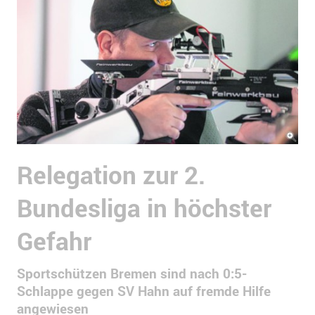
Relegation zur 2.
Bundesliga in höchster
Gefahr
Sportschützen Bremen sind nach 0:5-
Schlappe gegen SV Hahn auf fremde Hilfe
angewiesen