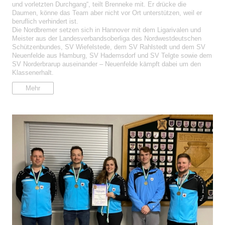
und vorletzten Durchgang“, teilt Brenneke mit. Er drücke die
Daumen, könne das Team aber nicht vor Ort unterstützen, weil er
beruflich verhindert ist.
Die Nordbremer setzen sich in Hannover mit dem Ligarivalen und
Meister aus der Landesverbandsoberliga des Nordwestdeutschen
Schützenbundes, SV Wiefelstede, dem SV Rahlstedt und dem SV
Neuenfelde aus Hamburg, SV Hademsdorf und SV Telgte sowie dem
SV Norderbrarup auseinander – Neuenfelde kämpft dabei um den
Klassenerhalt.
Mehr