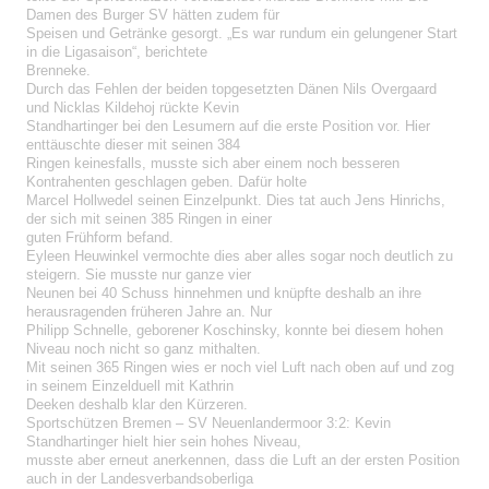
Damen des Burger SV hätten zudem für
Speisen und Getränke gesorgt. „Es war rundum ein gelungener Start
in die Ligasaison“, berichtete
Brenneke.
Durch das Fehlen der beiden topgesetzten Dänen Nils Overgaard
und Nicklas Kildehoj rückte Kevin
Standhartinger bei den Lesumern auf die erste Position vor. Hier
enttäuschte dieser mit seinen 384
Ringen keinesfalls, musste sich aber einem noch besseren
Kontrahenten geschlagen geben. Dafür holte
Marcel Hollwedel seinen Einzelpunkt. Dies tat auch Jens Hinrichs,
der sich mit seinen 385 Ringen in einer
guten Frühform befand.
Eyleen Heuwinkel vermochte dies aber alles sogar noch deutlich zu
steigern. Sie musste nur ganze vier
Neunen bei 40 Schuss hinnehmen und knüpfte deshalb an ihre
herausragenden früheren Jahre an. Nur
Philipp Schnelle, geborener Koschinsky, konnte bei diesem hohen
Niveau noch nicht so ganz mithalten.
Mit seinen 365 Ringen wies er noch viel Luft nach oben auf und zog
in seinem Einzelduell mit Kathrin
Deeken deshalb klar den Kürzeren.
Sportschützen Bremen – SV Neuenlandermoor 3:2: Kevin
Standhartinger hielt hier sein hohes Niveau,
musste aber erneut anerkennen, dass die Luft an der ersten Position
auch in der Landesverbandsoberliga