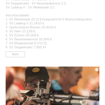
SV Stoppelmarkt - SV Neuenlandermoor 2:3;
SV Ladekop II - SV Wiefelstede 3:2
Abschlusstabelle:
1. SV Wiefelstede 23:12 Einzelpunkte/10:4 Mannschaftspunkte;
2. SV Ladekop II 21:14/10:4;
3. Sportschützen Bremen 19:16/10:4;
4. SV Hahn 23:12/8:6;
5. SV Etzhorn 20:15/8:6;
6. SV Neuenlandermoor 19:16/8:6;
7. SV Rhadereistedt 8:27/2:12;
8. SV Stoppelmarkt 7:28/0:14
Mehr