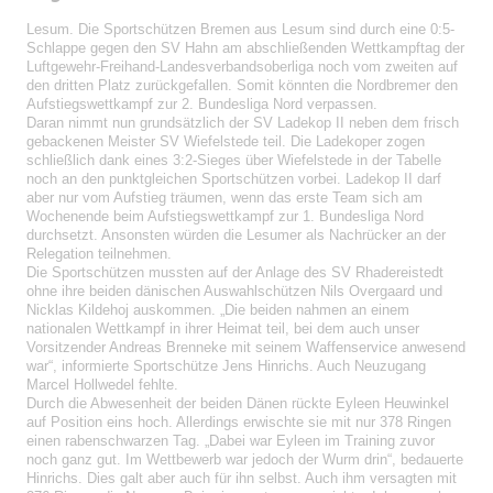
Lesum. Die Sportschützen Bremen aus Lesum sind durch eine 0:5-
Schlappe gegen den SV Hahn am abschließenden Wettkampftag der
Luftgewehr-Freihand-Landesverbandsoberliga noch vom zweiten auf
den dritten Platz zurückgefallen. Somit könnten die Nordbremer den
Aufstiegswettkampf zur 2. Bundesliga Nord verpassen.
Daran nimmt nun grundsätzlich der SV Ladekop II neben dem frisch
gebackenen Meister SV Wiefelstede teil. Die Ladekoper zogen
schließlich dank eines 3:2-Sieges über Wiefelstede in der Tabelle
noch an den punktgleichen Sportschützen vorbei. Ladekop II darf
aber nur vom Aufstieg träumen, wenn das erste Team sich am
Wochenende beim Aufstiegswettkampf zur 1. Bundesliga Nord
durchsetzt. Ansonsten würden die Lesumer als Nachrücker an der
Relegation teilnehmen.
Die Sportschützen mussten auf der Anlage des SV Rhadereistedt
ohne ihre beiden dänischen Auswahlschützen Nils Overgaard und
Nicklas Kildehoj auskommen. „Die beiden nahmen an einem
nationalen Wettkampf in ihrer Heimat teil, bei dem auch unser
Vorsitzender Andreas Brenneke mit seinem Waffenservice anwesend
war“, informierte Sportschütze Jens Hinrichs. Auch Neuzugang
Marcel Hollwedel fehlte.
Durch die Abwesenheit der beiden Dänen rückte Eyleen Heuwinkel
auf Position eins hoch. Allerdings erwischte sie mit nur 378 Ringen
einen rabenschwarzen Tag. „Dabei war Eyleen im Training zuvor
noch ganz gut. Im Wettbewerb war jedoch der Wurm drin“, bedauerte
Hinrichs. Dies galt aber auch für ihn selbst. Auch ihm versagten mit