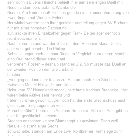
sehr dünn ist. Jens Hinrichs behielt in einem sehr engen Duell mit
Neuenlandermoors Sabrina Warnke die
Nerven. Am Ende besaß Hinrichs gerade einmal einen Vorsprung von
zwei Ringen auf Warnke. Eyleen
Heuwinkel wartete nach ihrer genialen Vorstellung gegen SV Etzhorn
nur mit einer normalen Darbietung
auf, sackte ihren Einzelzähler gegen Frank Beiten aber dennoch
recht souverän ein.
Nach hinten heraus war der Gast mit dem Routinier Klaus Denks
aber sehr gut besetzt. Da Philipp
Schnelle sogar noch ein paar Ringe im Vergleich zum ersten Match
einbüßte, stand dieser erneut auf
verlorenem Posten – deshalb stand es 2:2. So musste das Duell an
der zweiten Position den Gleichstand
brechen.
„Hier ging es dann sehr knapp zu. Es kam noch zum Stechen
zwischen Marcel Hollwedel und Natalie
Holst vom SV Neuenlandermoor“, berichtete Andreas Brenneke. Hier
waren beide Aktive sehr nervös und
trafen nicht wie gewohnt. „Dennoch hat der erste Stechschuss auch
gleich zum Sieg zugunsten von
Marcel geführt“, freute sich Andreas Brenneke. Mit einer Acht gibt es
aber für gewöhnlich in einem
Stechen ansonsten keinen Blumentopf zu gewinnen. Doch weil
Natalie Holst mit einer Sechs
schwächelte, standen am Ende zwei Nordbremer Heimsiege zum