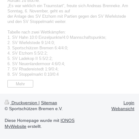
Auftakt zu Buche.
„Es war wirklich ein Traumstart“, freute sich Andreas Brenneke. Am
Sonntag, 6. November, geht es auf
der Anlage des SV Etzhorn mit Partien gegen den SV Wiefelstede
und den SV Stoppelmarkt weiter.
Tabelle nach zwei Wettkämpfen:
1. SV Hahn 10:0 Einzelpunkte/4:0 Mannschaftspunkte;
2. SV Wiefelstede 9:1/4:0;
3. Sportschützen Bremen 6:4/4:0;
4. SV Etzhorn 5:5/2:2;
5. SV Ladekop II 5:5/2:2;
6. SV Neuenlandermoor 4:6/0:4;
7. SV Rhadereistedt 1:9/0:4;
8. SV Stoppelmarkt 0:10/0:4
Mehr
Druckversion
|
Sitemap
Login
© Sportschützen Bremen e.V.
Webansicht
Diese Homepage wurde mit
IONOS
MyWebsite
erstellt.